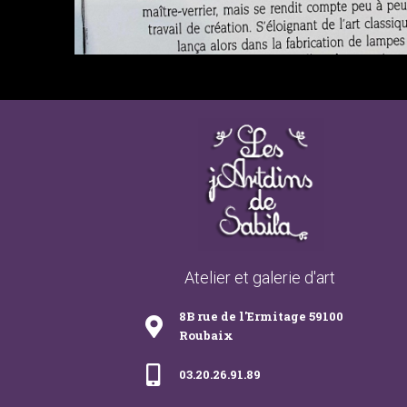
Atelier et galerie d'art
8B rue de l'Ermitage 59100
Roubaix
03.20.26.91.89