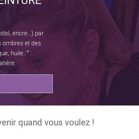
PEINTURE
stel, encre…) par
es ombres et des
e, huile..° :
tière.
venir quand vous voulez !