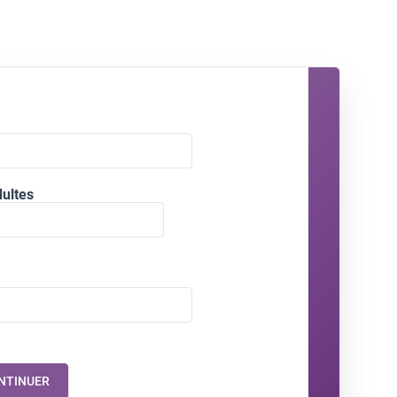
C
ultes
L
27
3
10
17
24
31
NTINUER