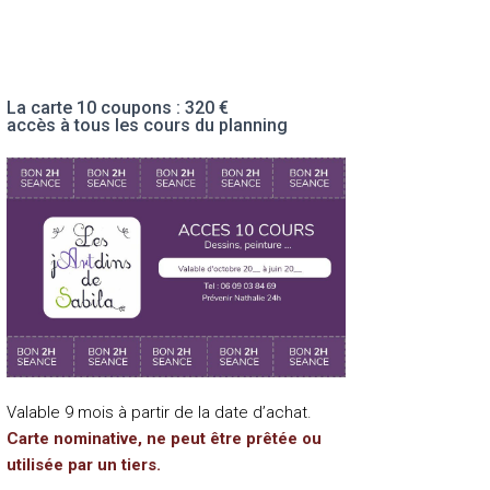
La carte 10 coupons : 320 €
accès à tous les cours du planning
hoisir la date et l'heure:
août 2026
M
M
J
V
S
D
28
29
30
31
1
2
4
5
6
7
8
9
11
12
13
14
15
16
18
19
20
21
22
23
Valable 9 mois à partir de la date d’achat.
25
26
27
28
29
30
Carte nominative, ne peut être prêtée ou
1
2
3
4
5
6
utilisée par un tiers.