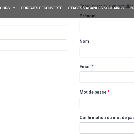
Enregistrez vous en rempliss
OURS
FORFAITS DÉCOUVERTE
STAGES VACANCES SCOLAIRES
PR
Prénom
Nom
Email
*
Mot de passe
*
Confirmation du mot de pa