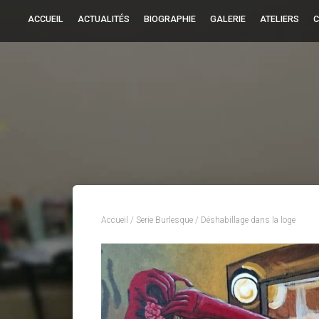
ACCUEIL
ACTUALITÉS
BIOGRAPHIE
GALERIE
ATELIERS
C
Accueil
/
Serie Burlesque
/ Déshabillage dans la loge