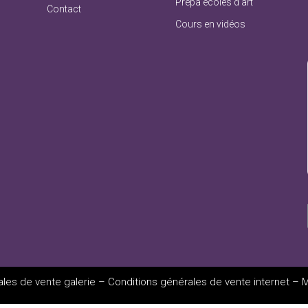
Prépa écoles d’art
Contact
Cours en vidéos
les de vente galerie
–
Conditions générales de vente internet
–
M