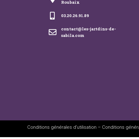
Roubaix
03.20.26.91.89
contact@les-jartdins-de-
sabila.com
Conditions générales d’utilisation
–
Conditions généra