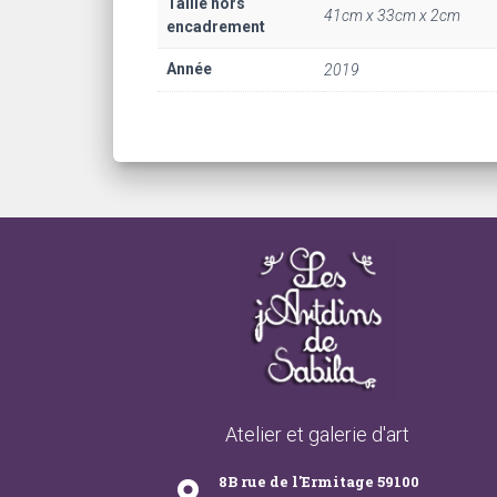
Taille hors
41cm x 33cm x 2cm
encadrement
Année
2019
Atelier et galerie d'art
8B rue de l'Ermitage 59100