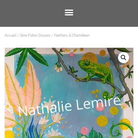
Accueil
/
Série Folies Douces
/ Feathers & Chameleon