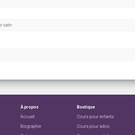
r satin
À
propos
Boutique
Accueil
Cours pour enfants
Biographie
Cours pour ados