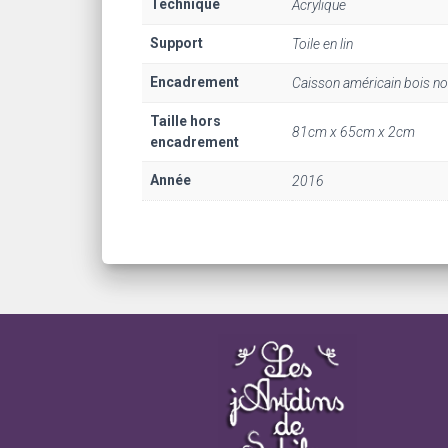
Technique
Acrylique
Support
Toile en lin
Encadrement
Caisson américain bois noi
Taille hors
81cm x 65cm x 2cm
encadrement
Année
2016