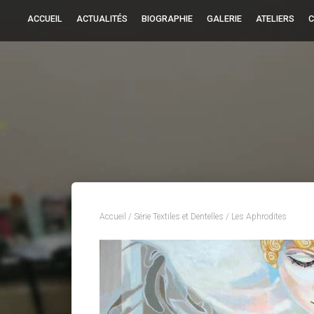
ACCUEIL
ACTUALITÉS
BIOGRAPHIE
GALERIE
ATELIERS
C
Accueil
/
Série Textiles et Dentelles
/ Les Aphrodites