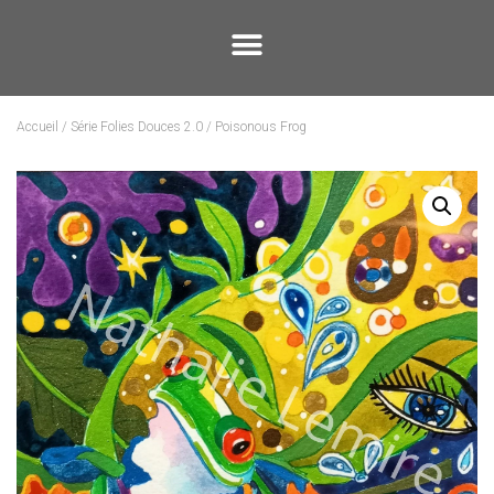
Accueil
/
Série Folies Douces 2.0
/ Poisonous Frog