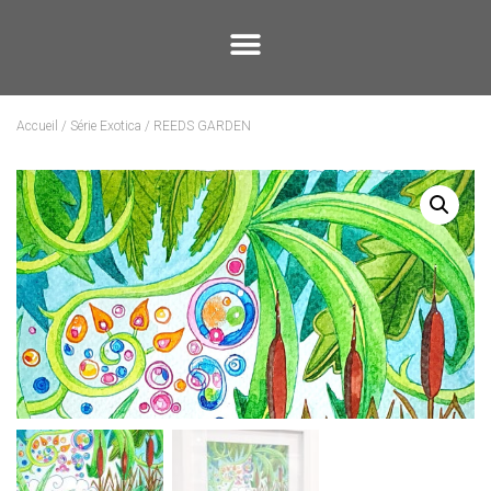
Accueil
/
Série Exotica
/ REEDS GARDEN