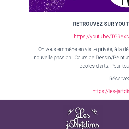
RETROUVEZ SUR YOUTU
https://youtu.be/TG9
On vous emmène en visite privée, à la déc
nouvelle passion ! Cours de Dessin/Peintu
écoles d’arts. Pour tou
Réservez 
https://les-jart