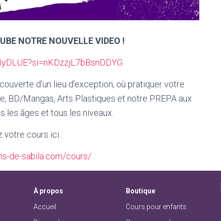
BE NOTRE NOUVELLE VIDEO !
AxNyDLUE?si=nKDzzjL7bBsnDDYG
ouverte d’un lieu d’exception, où pratiquer votre
re, BD/Mangas, Arts Plastiques et notre PREPA aux
s les âges et tous les niveaux.
votre cours ici :
dins-de-sabila.com/cours/
À
propos
Boutique
Accueil
Cours pour enfants