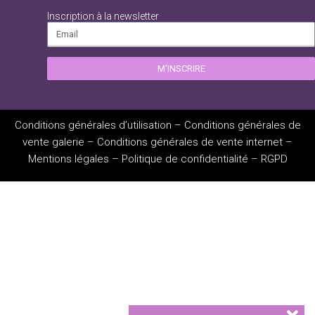
Inscription à la newsletter
M'INSCRIRE
Conditions générales d’utilisation
–
Conditions générales de
vente galerie
–
Conditions générales de vente internet
–
Mentions légales
–
Politique de confidentialité
–
RGPD