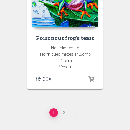
Poisonous frog’s tears
Nathalie Lemire
Techniques mixtes 14,5cm x
14,5cm
Vendu
85,00
€
1
2
→