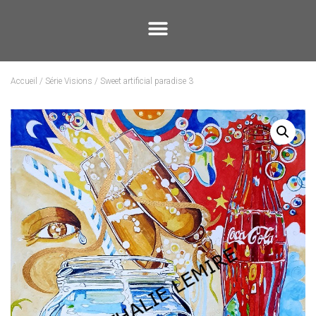
Accueil
/
Série Visions
/ Sweet artificial paradise 3