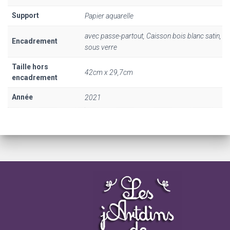
Support
Papier aquarelle
avec passe-partout, Caisson bois blanc satin,
Encadrement
sous verre
Taille hors
42cm x 29,7cm
encadrement
Année
2021