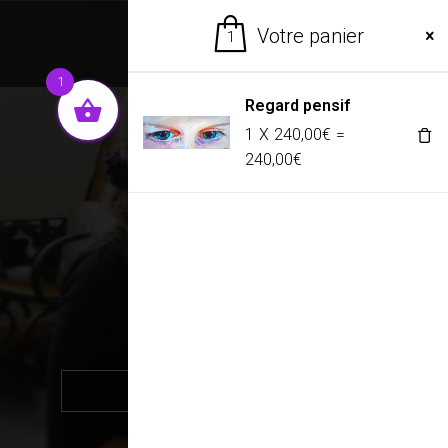
Votre panier
1
1
Regard pensif
1
X
240,00
€
=
240,00
€
CONTACTEZ-MOI