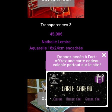
Transparences 3
45,00
€
Nathalie Lemire
Aquarelle 18x24cm encadrée
Vendu
Donnez accès à l'art :
offrez une carte cadeau
valable partout sur le site !
Lire la suite
OUT OF STOCK